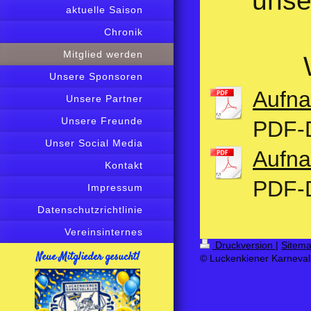
unse
aktuelle Saison
Chronik
Mitglied werden
Unsere Sponsoren
Aufna
Unsere Partner
Unsere Freunde
PDF-D
Unser Social Media
Aufna
Kontakt
PDF-D
Impressum
Datenschutzrichtlinie
Vereinsinternes
Druckversion
|
Sitem
Neue Mitglieder gesucht!
© Luckenkiener Karnevalk