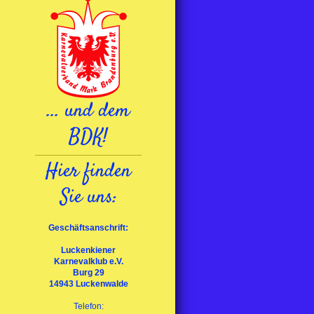
... und dem
BDK!
Hier finden
Sie uns:
Geschäftsanschrift:
Luckenkiener
Karnevalklub e.V.
Burg 29
14943 Luckenwalde
Telefon: