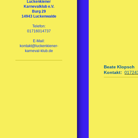
Luckenkiener
Karnevalklub e.V.
Burg 29
14943 Luckenwalde
Telefon:
01716014737
E-Mail:
kontakt@luckenkiener-
karneval-klub.de
Beate Klop
sch
Kontakt:
01724