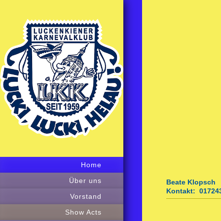
Home
Über uns
Beate Klop
sch
Kontakt: 01724
Vorstand
Show Acts