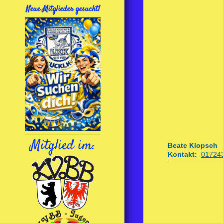
Neue Mitglieder gesucht!
Mitglied im:
Beate Klop
sch
Kontakt:
01724