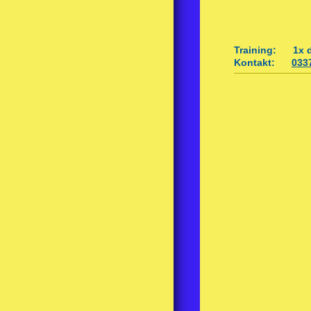
Training: 1x di
Kontakt:
033